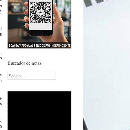
s
l,
l
il
s,
s
Buscador de notas
Search
s
s
e
s
,
0