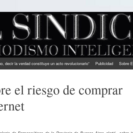
, decir la verdad constituye un acto revolucionario”
Publicidad
Sobre E
re el riesgo de comprar
ernet
olegio de Farmaceúticos de la Provincia de Buenos Aires alertó sobre “e