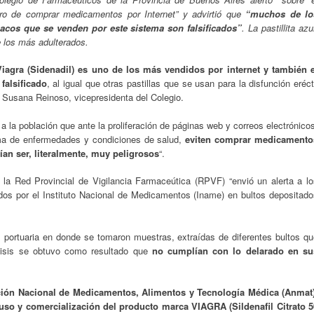
gro de comprar medicamentos por Internet” y advirtió que
“muchos de lo
acos que se venden por este sistema son falsificados”
. La pastillita azu
e los más adulterados.
Viagra (Sidenadil) es uno de los más vendidos por internet y también e
falsificado
, al igual que otras pastillas que se usan para la disfunción eréct
Susana Reinoso, vicepresidenta del Colegio.
a la población que ante la proliferación de páginas web y correos electrónico
a de enfermedades y condiciones de salud,
eviten comprar medicamento
ían ser, literalmente, muy peligrosos
“.
 la Red Provincial de Vigilancia Farmaceútica (RPVF) “envió un alerta a lo
ados por el Instituto Nacional de Medicamentos (Iname) en bultos depositado
l portuaria en donde se tomaron muestras, extraídas de diferentes bultos qu
álisis se obtuvo como resultado que
no cumplían con lo delarado en su
ción Nacional de Medicamentos, Alimentos y Tecnología Médica (Anmat)
 uso y comercialización del producto marca VIAGRA (Sildenafil Citrato 5