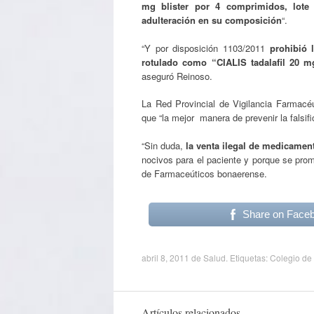
mg blister por 4 comprimidos, lote 4
adulteración en su composición
“.
“Y por disposición 1103/2011
prohibió 
rotulado como “CIALIS tadalafil 20 mg
aseguró Reinoso.
La Red Provincial de Vigilancia Farmacéu
que “la mejor manera de prevenir la fals
“Sin duda,
la venta ilegal de medicament
nocivos para el paciente y porque se prom
de Farmaceúticos bonaerense.
Share on Face
abril 8, 2011
de
Salud
. Etiquetas:
Colegio de
Artículos relacionados