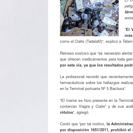
peli
fárm
entr
“
El 
más 
como el Cialis (Tadalafil)”, explicó a
Télam
Reinoso sostuvo que “es necesario alertar 
que ofrecen medicamentos para toda gam
por esta vía, ya que los resultados podr
La profesional recordó que recientemente
farmacéuticos sobre los hallazgos realiz
en la Terminal portuaria Nº 5 Bactssa”.
“El Iname se hizo presente en la Termina
contenían Viagra y Cialis” y de sus an
rótulos
“, agregó.
Contó que “por tal motivo,
la Administra
por disposición 1651/2011, prohibió el