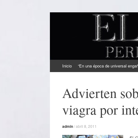
EL SINDICAL
Periodismo Inteligente
Ir
Inicio
“En una época de universal engaño
al
contenido
Advierten sob
viagra por int
admin
/
abril 8, 2011
El C