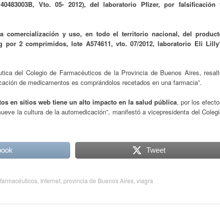
0483003B, Vto. 05- 2012), del laboratorio Pfizer, por falsificación 
la comercialización y uso, en todo el territorio nacional, del product
 por 2 comprimidos, lote A574611, vto. 07/2012, laboratorio Eli Lilly
tica del Colegio de Farmacéuticos de la Provincia de Buenos Aires, resalt
ificación de medicamentos es comprándolos recetados en una farmacia”.
os en sitios web tiene un alto impacto en la salud pública
, por los efect
ueve la cultura de la automedicación”, manifestó a vicepresidenta del Coleg
book
Tweet
 farmacéuticos
,
Internet
,
provincia de Buenos Aires
,
viagra