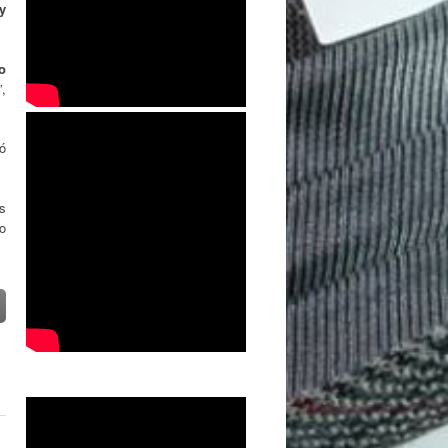
y
o
”,
ó
os
io