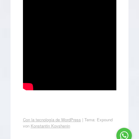
Con la tecnología de WordPress
|
Tema: Expound
von
Konstantin Kovshenin