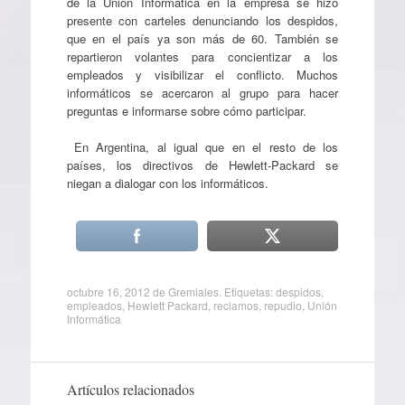
de la Unión Informática en la empresa se hizo
presente con carteles denunciando los despidos,
que en el país ya son más de 60. También se
repartieron volantes para concientizar a los
empleados y visibilizar el conflicto. Muchos
informáticos se acercaron al grupo para hacer
preguntas e informarse sobre cómo participar.
En Argentina, al igual que en el resto de los
países, los directivos de Hewlett-Packard se
niegan a dialogar con los informáticos.
octubre 16, 2012
de
Gremiales
. Etiquetas:
despidos
,
empleados
,
Hewlett Packard
,
reclamos
,
repudio
,
Unión
Informática
Artículos relacionados