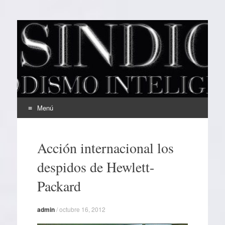
EL SINDICAL
Periodismo Inteligente
Menú
Ir
al
Acción internacional los
contenido
despidos de Hewlett-
Packard
admin
/
octubre 16, 2012