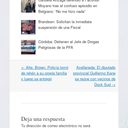
Moyano tras el confuso episodio en
Belgrano: “No me hizo nada”
Brandsen: Solicitan la inmediata
suspensión de una Fiscal
Córdoba: Detienen al Jefe de Drogas
Peligrosas de la PFA
Navegación
←
Alte. Brown: Policía tomó
Avellaneda: El diputado
por
de rehén a su propia familia
provincial Guillermo Kane
artículos
y luego se entregó
se reúne con vecinos de
Dock Sud
→
Deja una respuesta
Tu dirección de correo electrónico no será