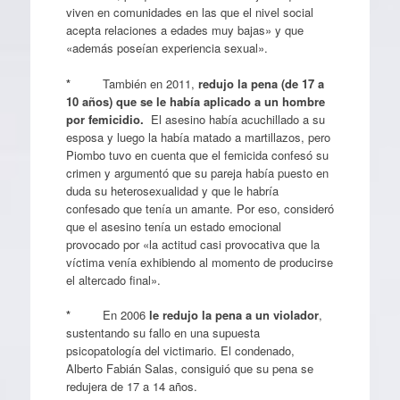
viven en comunidades en las que el nivel social
acepta relaciones a edades muy bajas» y que
«además poseían experiencia sexual».
*
También en 2011,
redujo la pena (de 17 a
10 años) que se le había aplicado a un hombre
por femicidio.
El asesino había acuchillado a su
esposa y luego la había matado a martillazos, pero
Piombo tuvo en cuenta que el femicida confesó su
crimen y argumentó que su pareja había puesto en
duda su heterosexualidad y que le habría
confesado que tenía un amante. Por eso, consideró
que el asesino tenía un estado emocional
provocado por «la actitud casi provocativa que la
víctima venía exhibiendo al momento de producirse
el altercado final».
*
En 2006
le redujo la pena a un violador
,
sustentando su fallo en una supuesta
psicopatología del victimario. El condenado,
Alberto Fabián Salas, consiguió que su pena se
redujera de 17 a 14 años.