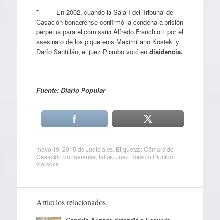
*
En 2002, cuando la Sala I del Tribunal de
Casación bonaerense confirmó la condena a prisión
perpetua para el comisario Alfredo Franchiotti por el
asesinato de los piqueteros
Maximiliano Kosteki y
Darío Santillán, el juez Piombo votó en
disidencia.
Fuente: Diario Popular
mayo 19, 2015
de
Judiciales
. Etiquetas:
Cámara de
Casación bonaerense
,
fallos
,
Juez Horacio Piombo
,
violador
Artículos relacionados
Candela Arizaga defendió a Facundo