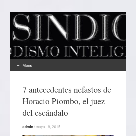
EL SINDICAL
Periodismo Inteligente
Menú
Ir
al
7 antecedentes nefastos de
contenido
Horacio Piombo, el juez
del escándalo
admin
/
mayo 19, 2015