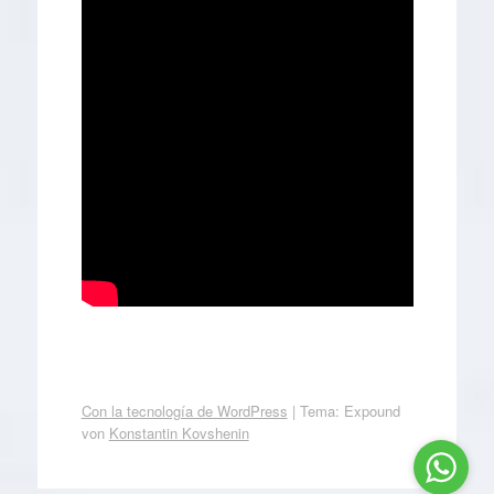
Con la tecnología de WordPress
|
Tema: Expound
von
Konstantin Kovshenin