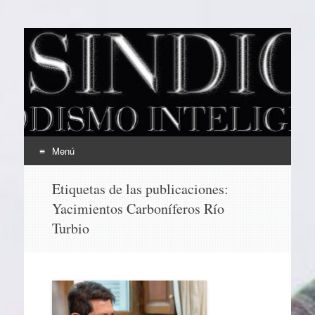
EL SINDICAL
Periodismo Inteligente
Menú
Ir
Etiquetas de las publicaciones:
al
Yacimientos Carboníferos Río
contenido
Turbio