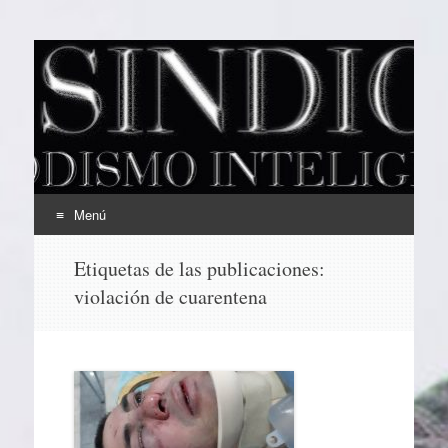
EL SINDICAL
Periodismo Inteligente
Menú
Ir
Etiquetas de las publicaciones:
al
violación de cuarentena
contenido