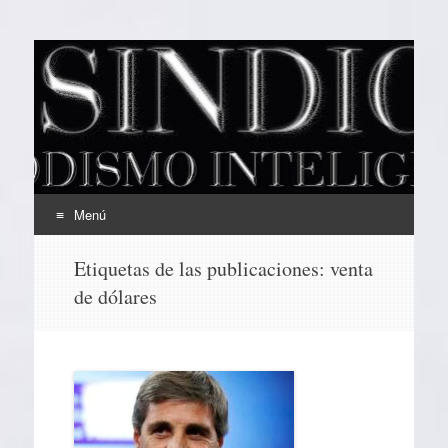
EL SINDICAL
Periodismo Inteligente
Menú
Ir
Etiquetas de las publicaciones:
venta
al
de dólares
contenido