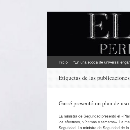
EL SINDICAL
Periodismo Inteligente
Ir
Inicio
“En una época de universal engaño
al
contenido
Etiquetas de las publicacione
Garré presentó un plan de uso
La ministra de Seguridad presentó el «Plan
los efectivos, víctimas y terceros». La m
Seguridad. La ministra de Seguridad de la