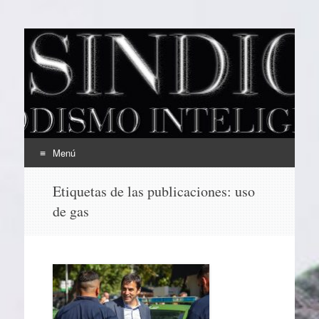
EL SINDICAL
Periodismo Inteligente
Menú
Ir
Etiquetas de las publicaciones:
uso
al
de gas
contenido