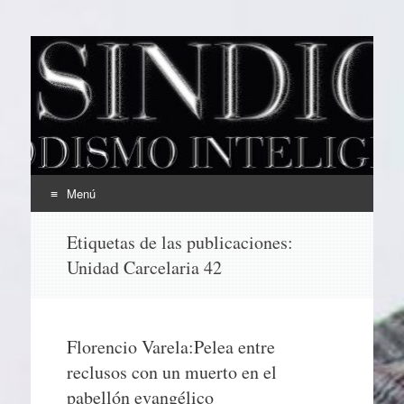
EL SINDICAL
Periodismo Inteligente
Menú
Ir
Etiquetas de las publicaciones:
al
Unidad Carcelaria 42
contenido
Florencio Varela:Pelea entre
reclusos con un muerto en el
pabellón evangélico