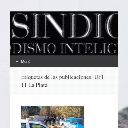
EL SINDICAL
Periodismo Inteligente
Menú
Ir
Etiquetas de las publicaciones:
UFI
al
11 La Plata
contenido