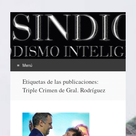
EL SINDICAL
Periodismo Inteligente
Menú
Ir
Etiquetas de las publicaciones:
al
Triple Crimen de Gral. Rodríguez
contenido