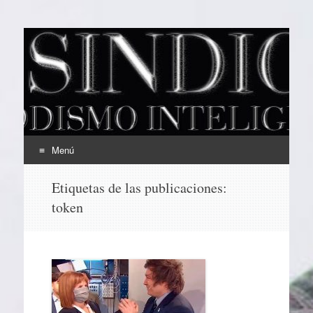
EL SINDICAL
Periodismo Inteligente
Menú
Ir
Etiquetas de las publicaciones:
al
token
contenido