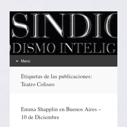
EL SINDICAL
Periodismo Inteligente
Menú
Ir
Etiquetas de las publicaciones:
al
Teatro Coliseo
contenido
Emma Shapplin en Buenos Aires –
10 de Diciembre