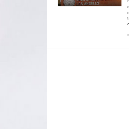
E
e
m
o