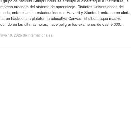
l grupo de hackers ShinyHunters se atribuyó el ciberataque a Instructure, la
mpresa creadora del sistema de aprendizaje. Distintas Universidades del
undo, entre ellas las estadounidenses Harvard y Stanford, entraron en alerta
tras un hackeo a la plataforma educativa Canvas. El ciberataque masivo
currido en las últimas horas, hace peligrar los exámenes de casi 9.000…
mayo 10, 2026
de
Internacionales
.