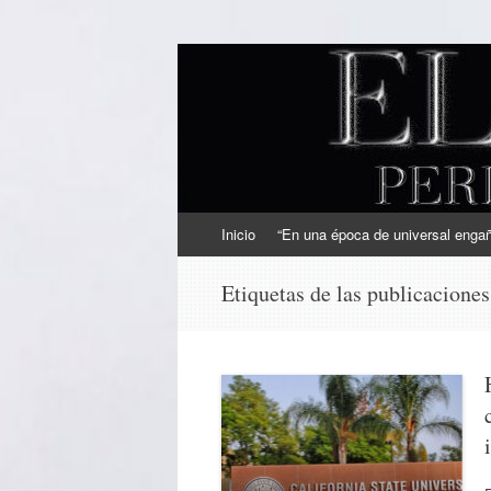
EL SINDICAL
Periodismo Inteligente
Ir
Inicio
“En una época de universal engaño
al
contenido
Etiquetas de las publicacione