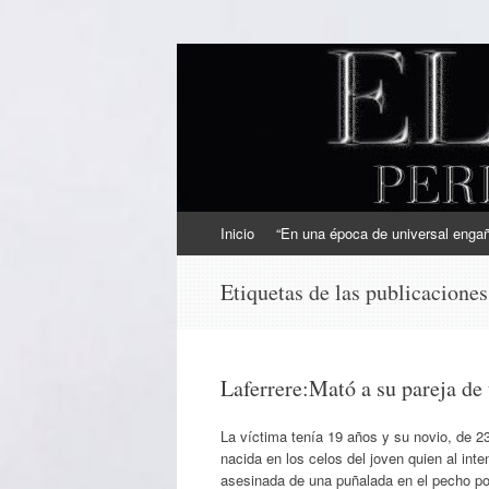
EL SINDICAL
Periodismo Inteligente
Ir
Inicio
“En una época de universal engaño
al
contenido
Etiquetas de las publicacione
Laferrere:Mató a su pareja de
La víctima tenía 19 años y su novio, de 2
nacida en los celos del joven quien al inte
asesinada de una puñalada en el pecho p