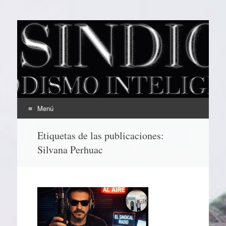
EL SINDICAL
Periodismo Inteligente
Menú
Ir
Etiquetas de las publicaciones:
al
Silvana Perhuac
contenido