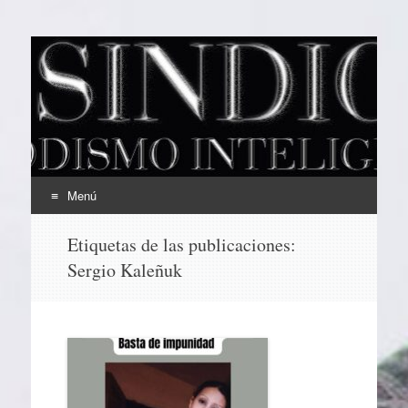
EL SINDICAL
Periodismo Inteligente
Menú
Ir
Etiquetas de las publicaciones:
al
Sergio Kaleñuk
contenido