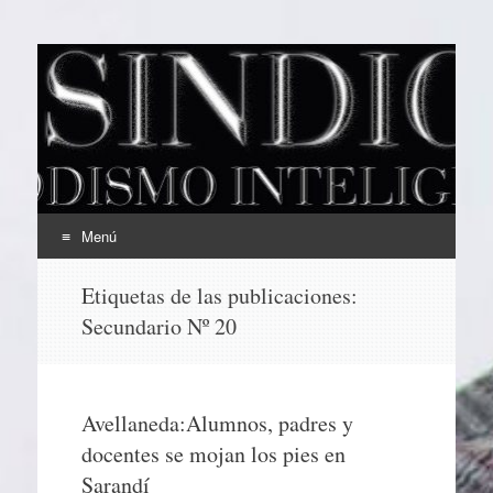
EL SINDICAL
Periodismo Inteligente
Menú
Ir
Etiquetas de las publicaciones:
al
Secundario Nº 20
contenido
Avellaneda:Alumnos, padres y
docentes se mojan los pies en
Sarandí