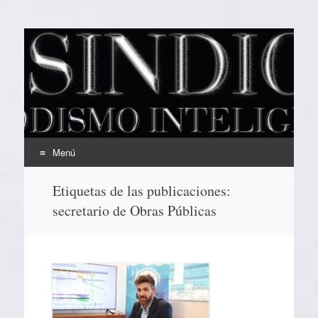
EL SINDICAL
Periodismo Inteligente
Menú
Ir
Etiquetas de las publicaciones:
al
secretario de Obras Públicas
contenido