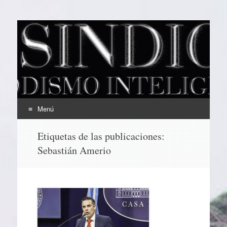
EL SINDICAL
Periodismo Inteligente
Menú
Ir
Etiquetas de las publicaciones:
al
Sebastián Amerio
contenido