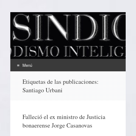
EL SINDICAL
Periodismo Inteligente
Menú
Ir
Etiquetas de las publicaciones:
al
Santiago Urbani
contenido
Falleció el ex ministro de Justicia
bonaerense Jorge Casanovas