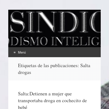
EL SINDICAL
Periodismo Inteligente
Menú
Ir
Etiquetas de las publicaciones:
Salta
al
drogas
contenido
Salta:Detienen a mujer que
transportaba droga en cochecito de
bebé