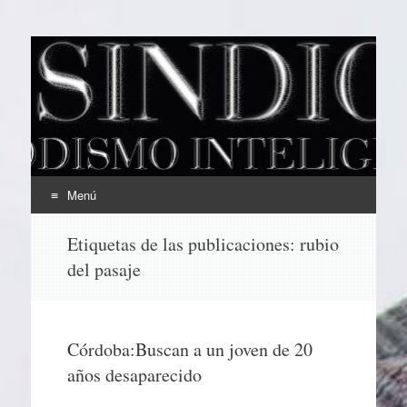
EL SINDICAL
Periodismo Inteligente
Menú
Ir
Etiquetas de las publicaciones:
rubio
al
del pasaje
contenido
Córdoba:Buscan a un joven de 20
años desaparecido