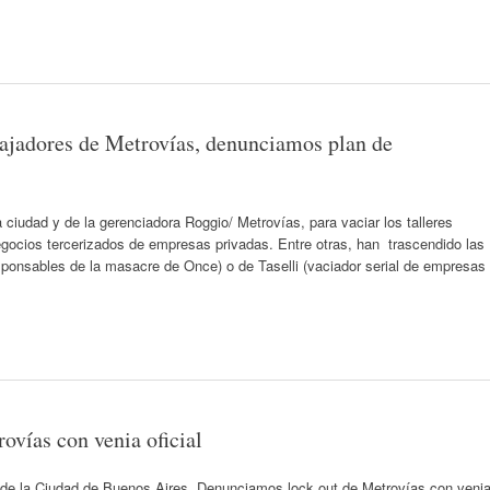
jadores de Metrovías, denunciamos plan de
ciudad y de la gerenciadora Roggio/ Metrovías, para vaciar los talleres
gocios tercerizados de empresas privadas. Entre otras, han trascendido las
(responsables de la masacre de Once) o de Taselli (vaciador serial de empresas
vías con venia oficial
 de la Ciudad de Buenos Aires. Denunciamos lock out de Metrovías con veni