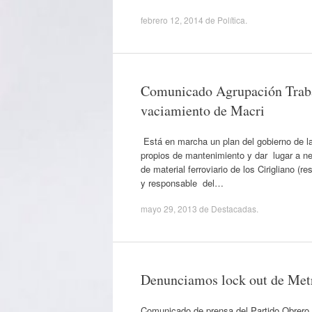
febrero 12, 2014
de
Política
.
Comunicado Agrupación Traba
vaciamiento de Macri
Está en marcha un plan del gobierno de la 
propios de mantenimiento y dar lugar a ne
de material ferroviario de los Cirigliano 
y responsable del…
mayo 29, 2013
de
Destacadas
.
Denunciamos lock out de Metro
Comunicado de prensa del Partido Obrero