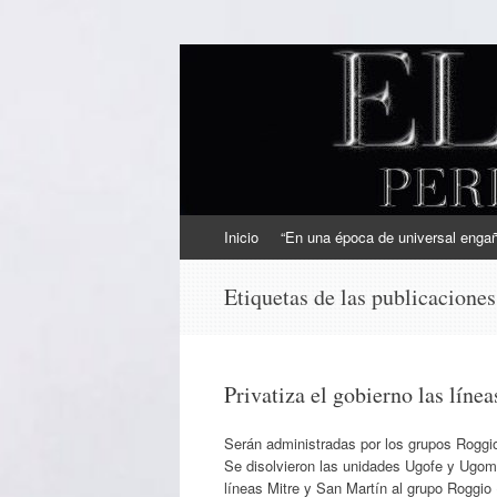
EL SINDICAL
Periodismo Inteligente
Ir
Inicio
“En una época de universal engaño
al
contenido
Etiquetas de las publicacione
Privatiza el gobierno las líne
Serán administradas por los grupos Roggi
Se disolvieron las unidades Ugofe y Ugoms.
líneas Mitre y San Martín al grupo Roggi