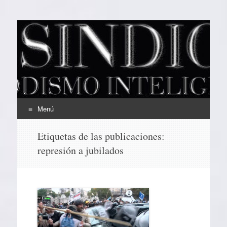
EL SINDICAL
Periodismo Inteligente
Menú
Ir
Etiquetas de las publicaciones:
al
represión a jubilados
contenido