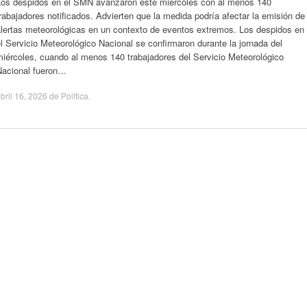
Los despidos en el SMN avanzaron este miércoles con al menos 140
rabajadores notificados. Advierten que la medida podría afectar la emisión de
alertas meteorológicas en un contexto de eventos extremos. Los despidos en
l Servicio Meteorológico Nacional se confirmaron durante la jornada del
iércoles, cuando al menos 140 trabajadores del Servicio Meteorológico
Nacional fueron…
bril 16, 2026
de
Política
.