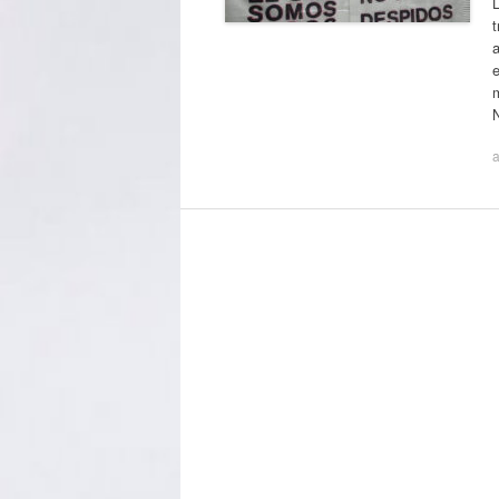
t
e
m
a