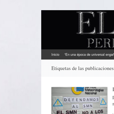
EL SINDICAL
Periodismo Inteligente
Ir
Inicio
“En una época de universal engaño
al
contenido
Etiquetas de las publicacione