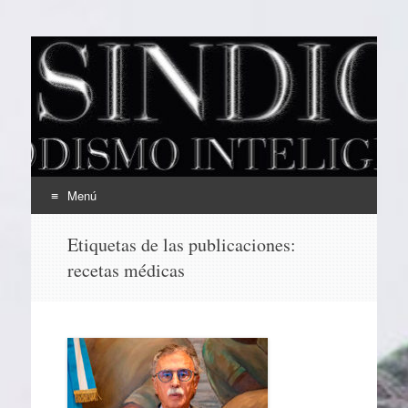
EL SINDICAL
Periodismo Inteligente
Menú
Ir
Etiquetas de las publicaciones:
al
recetas médicas
contenido