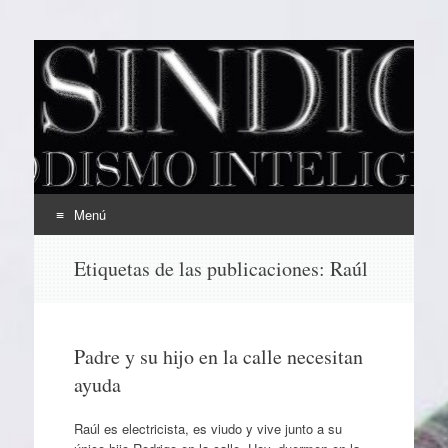
EL SINDICAL
Periodismo Inteligente
Menú
Ir
Etiquetas de las publicaciones:
Raúl
al
contenido
Padre y su hijo en la calle necesitan
ayuda
Raúl es electricista, es viudo y vive junto a su