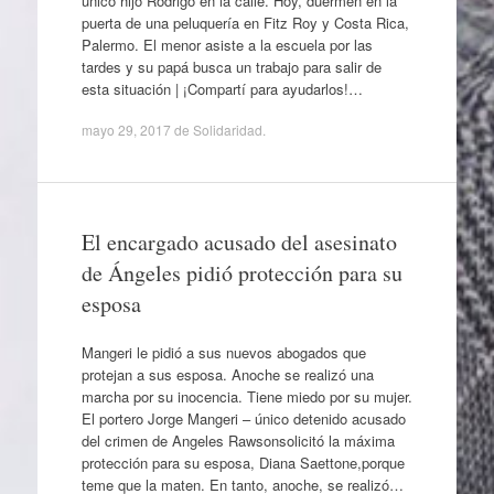
único hijo Rodrigo en la calle. Hoy, duermen en la
puerta de una peluquería en Fitz Roy y Costa Rica,
Palermo. El menor asiste a la escuela por las
tardes y su papá busca un trabajo para salir de
esta situación | ¡Compartí para ayudarlos!…
mayo 29, 2017
de
Solidaridad
.
El encargado acusado del asesinato
de Ángeles pidió protección para su
esposa
Mangeri le pidió a sus nuevos abogados que
protejan a sus esposa. Anoche se realizó una
marcha por su inocencia. Tiene miedo por su mujer.
El portero Jorge Mangeri – único detenido acusado
del crimen de Angeles Rawsonsolicitó la máxima
protección para su esposa, Diana Saettone,porque
teme que la maten. En tanto, anoche, se realizó…