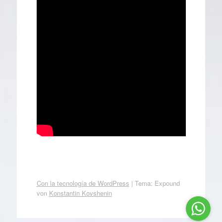
Con la tecnología de WordPress
|
Tema: Expound
von
Konstantin Kovshenin