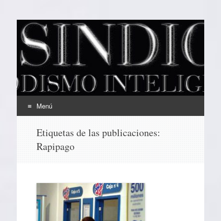
EL SINDICAL
Periodismo Inteligente
Menú
Ir
Etiquetas de las publicaciones:
al
Rapipago
contenido