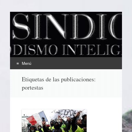
EL SINDICAL
Periodismo Inteligente
Menú
Ir
Etiquetas de las publicaciones:
al
portestas
contenido