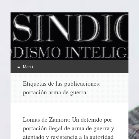
EL SINDICAL
Periodismo Inteligente
Menú
Ir
Etiquetas de las publicaciones:
al
portación arma de guerra
contenido
Lomas de Zamora: Un detenido por
portación ilegal de arma de guerra y
atentado y resistencia a la autoridad