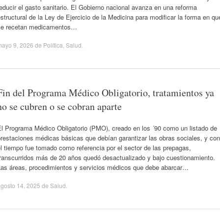
educir el gasto sanitario. El Gobierno nacional avanza en una reforma
structural de la Ley de Ejercicio de la Medicina para modificar la forma en qu
se recetan medicamentos…
mayo 9, 2026
de
Política
,
Salud
.
Fin del Programa Médico Obligatorio, tratamientos ya
no se cubren o se cobran aparte
El Programa Médico Obligatorio (PMO), creado en los ´90 como un listado de
restaciones médicas básicas que debían garantizar las obras sociales, y con
l tiempo fue tomado como referencia por el sector de las prepagas,
transcurridos más de 20 años quedó desactualizado y bajo cuestionamiento.
Las áreas, procedimientos y servicios médicos que debe abarcar…
gosto 14, 2025
de
Salud
.