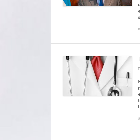
r
e
p
e
a