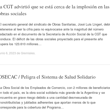
la CGT advirtió que se está cerca de la implosión en las
obras sociales
l secretario general del sindicato de Obras Sanitarias, José Luis Lingeri, deb
etenerse al leer la cifra para no equivocarse ante la magnitud del número
redactado en el documento de la Secretaría de Acción Social de la CGT que
onduce. El déficit de las obras sociales proyectado para el presente año
supera los 123.610 millones…
unio 6, 2023
de
Gremiales
.
OSECAC / Peligra el Sistema de Salud Solidario
La Obra Social de los Empleados de Comercio, con 2 millones de beneficiario
n todo el país, es la obra social solidaria más grande de la Argentina y se
encuentra en grave riesgo debido a una cantidad desmesurada de
onotributistas y jubilados adherentes que aportan menos de lo que
corresponde para la cobertura del Programa…