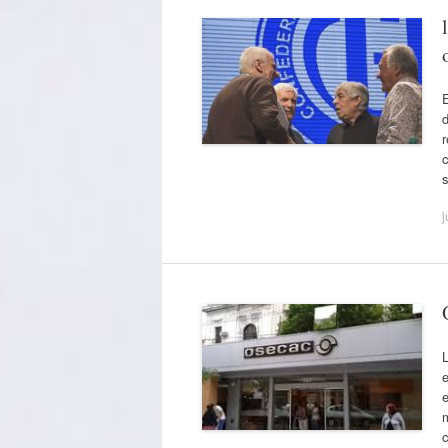
E
d
c
j
e
m