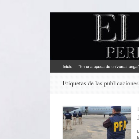
EL SINDICAL
Periodismo Inteligente
Ir
Inicio
“En una época de universal engaño
al
contenido
Etiquetas de las publicacione
M