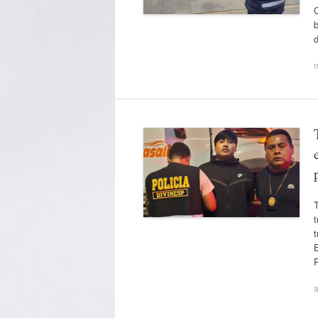
C
b
T
t
E
a