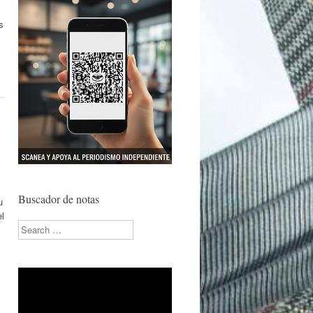
s
Buscador de notas
u
l
Search