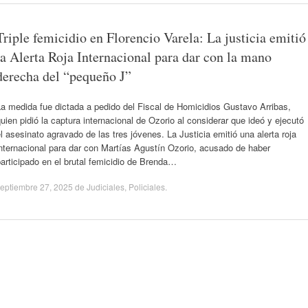
Triple femicidio en Florencio Varela: La justicia emitió
la Alerta Roja Internacional para dar con la mano
derecha del “pequeño J”
a medida fue dictada a pedido del Fiscal de Homicidios Gustavo Arribas,
uien pidió la captura internacional de Ozorio al considerar que ideó y ejecutó
l asesinato agravado de las tres jóvenes. La Justicia emitió una alerta roja
nternacional para dar con Martías Agustín Ozorio, acusado de haber
articipado en el brutal femicidio de Brenda…
eptiembre 27, 2025
de
Judiciales
,
Policiales
.