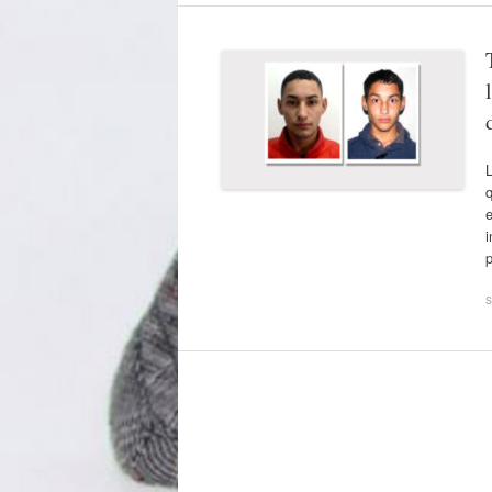
L
q
e
i
p
s