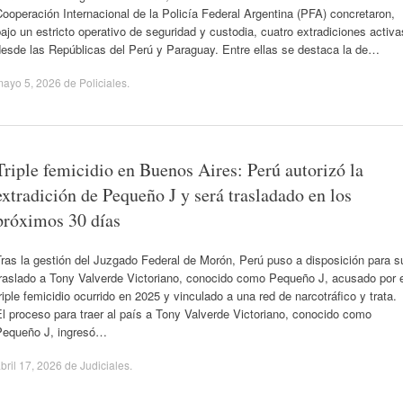
ooperación Internacional de la Policía Federal Argentina (PFA) concretaron,
ajo un estricto operativo de seguridad y custodia, cuatro extradiciones activa
desde las Repúblicas del Perú y Paraguay. Entre ellas se destaca la de…
mayo 5, 2026
de
Policiales
.
Triple femicidio en Buenos Aires: Perú autorizó la
extradición de Pequeño J y será trasladado en los
próximos 30 días
ras la gestión del Juzgado Federal de Morón, Perú puso a disposición para s
traslado a Tony Valverde Victoriano, conocido como Pequeño J, acusado por e
riple femicidio ocurrido en 2025 y vinculado a una red de narcotráfico y trata.
l proceso para traer al país a Tony Valverde Victoriano, conocido como
Pequeño J, ingresó…
bril 17, 2026
de
Judiciales
.