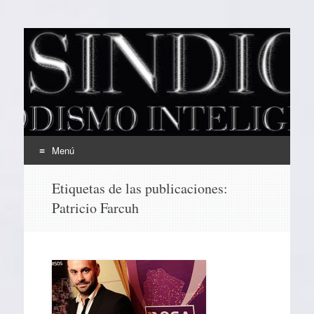
EL SINDICAL
Periodismo Inteligente
Menú
Ir
Etiquetas de las publicaciones:
al
Patricio Farcuh
contenido