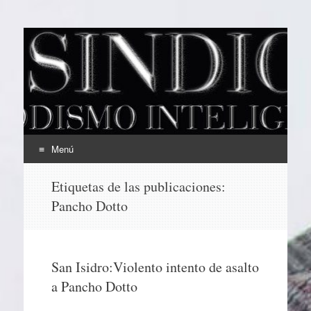
EL SINDICAL
Periodismo Inteligente
Menú
Ir
Etiquetas de las publicaciones:
al
Pancho Dotto
contenido
San Isidro:Violento intento de asalto
a Pancho Dotto