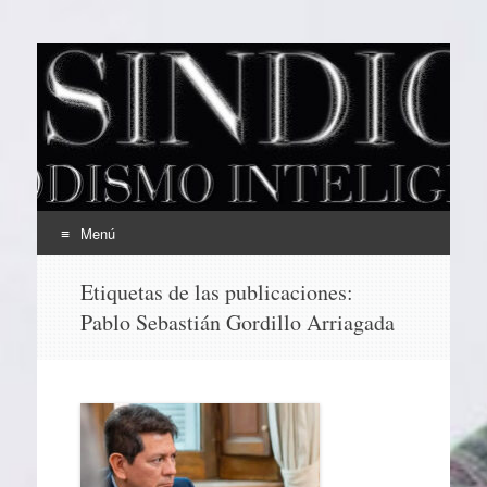
EL SINDICAL
Periodismo Inteligente
Menú
Ir
Etiquetas de las publicaciones:
al
Pablo Sebastián Gordillo Arriagada
contenido