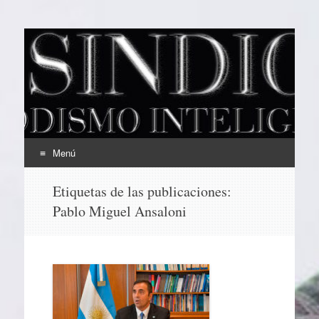
EL SINDICAL
Periodismo Inteligente
Menú
Ir
Etiquetas de las publicaciones:
al
Pablo Miguel Ansaloni
contenido