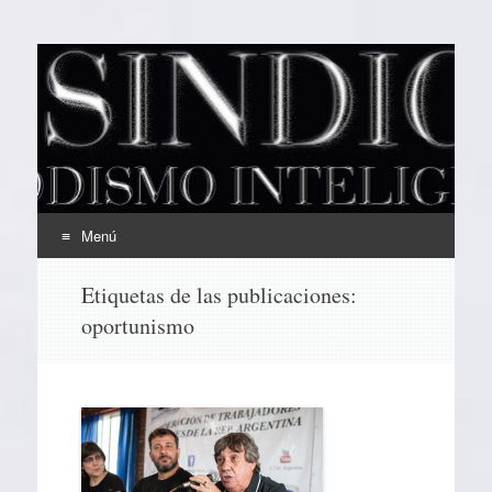
EL SINDICAL
Periodismo Inteligente
Menú
Ir
Etiquetas de las publicaciones:
al
oportunismo
contenido