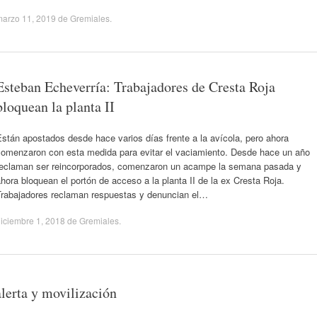
marzo 11, 2019
de
Gremiales
.
Esteban Echeverría: Trabajadores de Cresta Roja
bloquean la planta II
stán apostados desde hace varios días frente a la avícola, pero ahora
comenzaron con esta medida para evitar el vaciamiento. Desde hace un año
reclaman ser reincorporados, comenzaron un acampe la semana pasada y
hora bloquean el portón de acceso a la planta II de la ex Cresta Roja.
Trabajadores reclaman respuestas y denuncian el…
iciembre 1, 2018
de
Gremiales
.
lerta y movilización