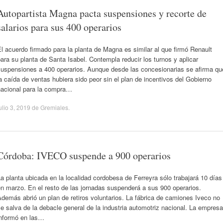
Autopartista Magna pacta suspensiones y recorte de
salarios para sus 400 operarios
l acuerdo firmado para la planta de Magna es similar al que firmó Renault
ara su planta de Santa Isabel. Contempla reducir los turnos y aplicar
suspensiones a 400 operarios. Aunque desde las concesionarias se afirma qu
a caída de ventas hubiera sido peor sin el plan de incentivos del Gobierno
nacional para la compra…
ulio 3, 2019
de
Gremiales
.
Córdoba: IVECO suspende a 900 operarios
a planta ubicada en la localidad cordobesa de Ferreyra sólo trabajará 10 días
n marzo. En el resto de las jornadas suspenderá a sus 900 operarios.
demás abrió un plan de retiros voluntarios. La fábrica de camiones Iveco no
e salva de la debacle general de la industria automotriz nacional. La empresa
informó en las…