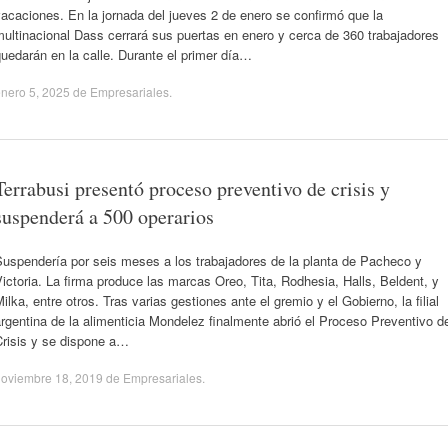
acaciones. En la jornada del jueves 2 de enero se confirmó que la
ultinacional Dass cerrará sus puertas en enero y cerca de 360 trabajadores
uedarán en la calle. Durante el primer día…
nero 5, 2025
de
Empresariales
.
Terrabusi presentó proceso preventivo de crisis y
suspenderá a 500 operarios
Suspendería por seis meses a los trabajadores de la planta de Pacheco y
ictoria. La firma produce las marcas Oreo, Tita, Rodhesia, Halls, Beldent, y
ilka, entre otros. Tras varias gestiones ante el gremio y el Gobierno, la filial
rgentina de la alimenticia Mondelez finalmente abrió el Proceso Preventivo d
Crisis y se dispone a…
noviembre 18, 2019
de
Empresariales
.