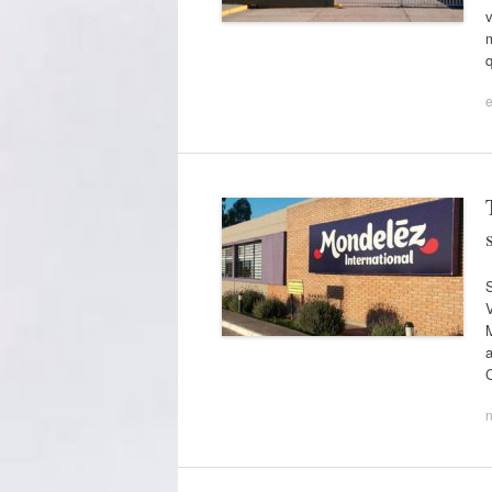
v
m
q
e
V
M
a