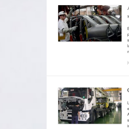
E
p
l
j
L
e
A
s