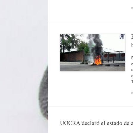
E
a
d
UOCRA declaró el estado de a