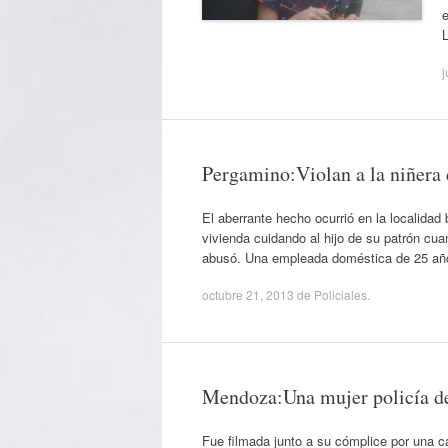
e
j
Pergamino:Violan a la niñera 
El aberrante hecho ocurrió en la localid
vivienda cuidando al hijo de su patrón cua
abusó. Una empleada doméstica de 25 año
octubre 21, 2013
de
Policiales
.
Mendoza:Una mujer policía dejó
Fue filmada junto a su cómplice por una c