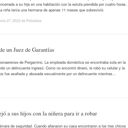
ncerrada a su hija en una habitación con la estufa prendida por cuatro horas.
La niña tenía una hermana de apenas 11 meses que sobrevivió.
unio 27, 2022
de
Policiales
.
de un Juez de Garantías
ad bonaerense de Pergamino. La empleada doméstica se encontraba sola en la
ndo un delincuente ingresó. Como no encontró dinero, le robó su celular y la
s fue asaltada y abusada sexualmente por un delincuente mientras…
 a sus hijos con la niñera para ir a robar
ámara de seguridad. Cuando allanaron su casa encontraron a los tres chicos