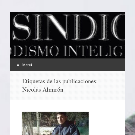
EL SINDICAL
Periodismo Inteligente
Menú
Ir
Etiquetas de las publicaciones:
al
Nicolás Almirón
contenido