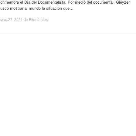
conmemora el Día del Documentalista. Por medio del documental, Gleyzer
buscó mostrar al mundo la situación que…
mayo 27, 2021
de
Efemérides
.