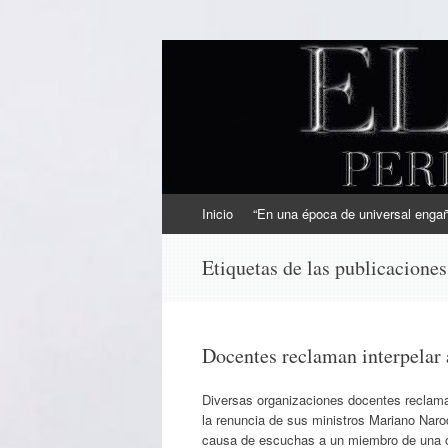
EL SINDICAL
Periodismo Inteligente
Ir
Inicio
“En una época de universal engaño
al
contenido
Etiquetas de las publicacione
Docentes reclaman interpelar
Diversas organizaciones docentes reclamaro
la renuncia de sus ministros Mariano Naro
causa de escuchas a un miembro de una or