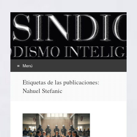
EL SINDICAL
Periodismo Inteligente
Menú
Ir
Etiquetas de las publicaciones:
al
Nahuel Stefanic
contenido