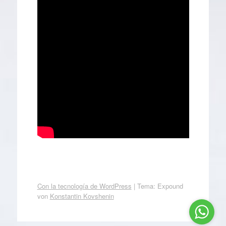
Con la tecnología de WordPress
|
Tema: Expound
von
Konstantin Kovshenin