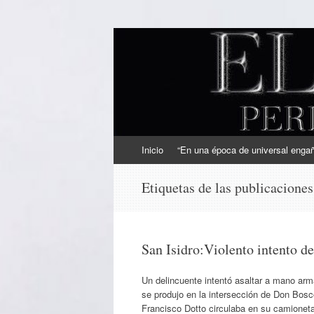
EL SINDICAL
Periodismo Inteligente
Ir
Inicio
“En una época de universal engaño
al
contenido
Etiquetas de las publicacione
San Isidro:Violento intento d
Un delincuente intentó asaltar a mano arm
se produjo en la intersección de Don Bosc
Francisco Dotto circulaba en su camionet