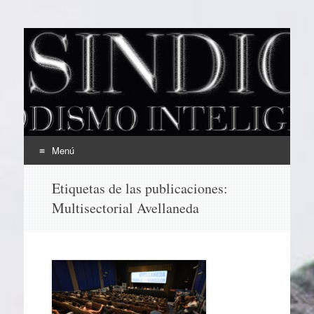
EL SINDICAL
Periodismo Inteligente
Menú
Ir
Etiquetas de las publicaciones:
al
Multisectorial Avellaneda
contenido