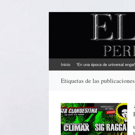
EL SINDICAL
Periodismo Inteligente
Ir
Inicio
“En una época de universal engaño
al
contenido
Etiquetas de las publicacione
M