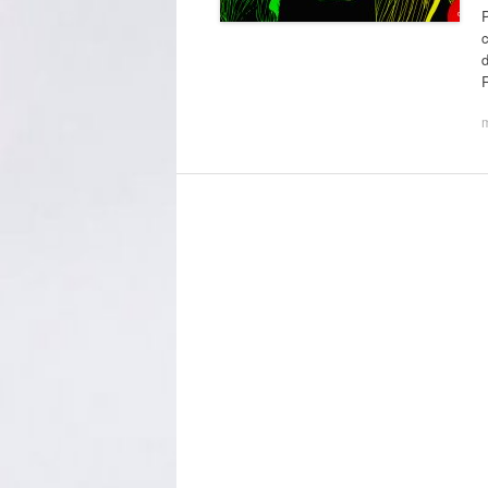
P
c
d