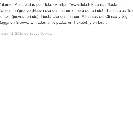
alermo. Anticipadas por Ticketek https://www.ticketek.com.ar/fiesta-
landestina/groove ¡Nueva clandestina en víspera de feriado! El miércoles 1er
e abril (jueves feriado), Fiesta Clandestina con Militantes del Climax y Sig
Ragga en Groove. Entradas anticipadas en Ticketek y en los…
marzo 12, 2020
de
Espectáculos
.