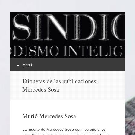
EL SINDICAL
Periodismo Inteligente
Menú
Ir
Etiquetas de las publicaciones:
al
Mercedes Sosa
contenido
Murió Mercedes Sosa
La muerte de Mercedes Sosa conmocionó a los