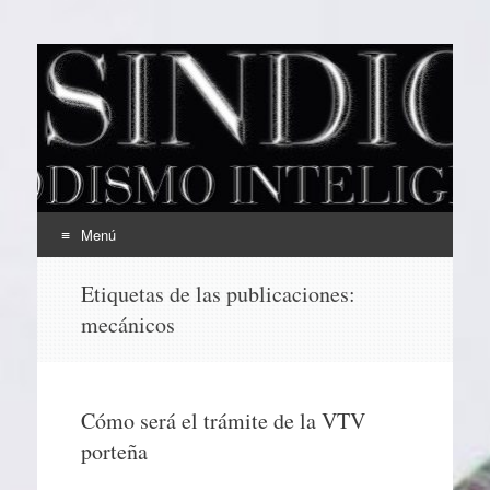
EL SINDICAL
Periodismo Inteligente
Menú
Ir
Etiquetas de las publicaciones:
al
mecánicos
contenido
Cómo será el trámite de la VTV
porteña