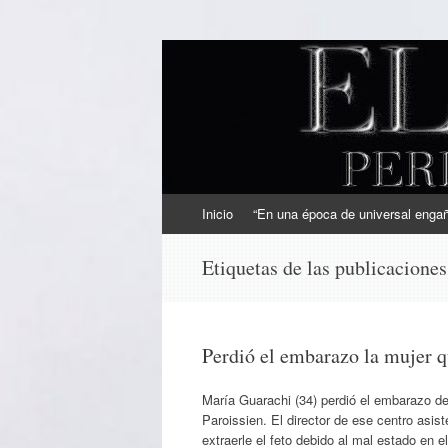
EL SINDICAL
Periodismo Inteligente
Ir
Inicio
“En una época de universal engaño
al
contenido
Etiquetas de las publicacione
Perdió el embarazo la mujer q
María Guarachi (34) perdió el embarazo d
Paroissien. El director de ese centro asis
extraerle el feto debido al mal estado en 